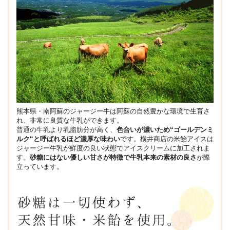
熊本県・南阿蘇のジャージー牛は阿蘇の自然豊かな環境で生育さ
れ、非常に良質な牛乳ができます。
普通の牛乳より乳脂肪分が高く、
色合いが濃いため“ゴールデンミ
ルク“と呼ばれるほど濃厚な味わい
です。横井商店の米飴アイスは
ジャージー牛乳が鮮度の良い状態でアイスクリームに加工されま
す。
砂糖にはない優しい甘さが特徴で牛乳本来の素材の良さ
が際
立っています。