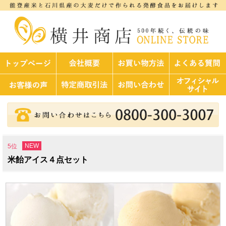
NEW
5位
米飴アイス４点セット