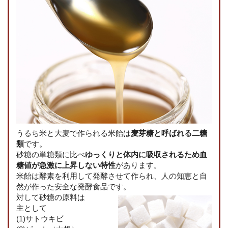
うるち米と大麦で作られる米飴は
麦芽糖と呼ばれる二糖
類
です。
砂糖の単糖類に比べ
ゆっくりと体内に吸収されるため血
糖値が急激に上昇しない特性
があります。
米飴は酵素を利用して発酵させて作られ、人の知恵と自
然が作った安全な発酵食品です。
対して砂糖の原料は
主として
(1)サトウキビ