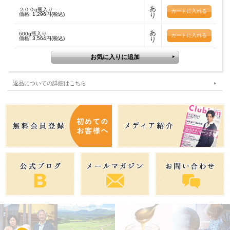
あ
２００g瓶入り
価格:
1,296円(税込)
り
あ
600g瓶入り
価格:
3,564円(税込)
り
返品についての詳細はこちら