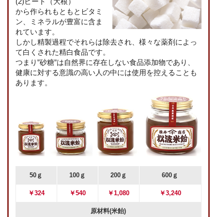
(2)ビート（大根）
から作られもともとビタミ
ン、ミネラルが豊富に含ま
れています。
しかし精製過程でそれらは除去され、様々な薬剤によっ
て白くされた精白食品です。
つまり”砂糖”は自然界に存在しない食品添加物であり、
健康に対する意識の高い人の中には使用を控えることも
あります。
50ｇ
100ｇ
200ｇ
600ｇ
￥324
￥540
￥1,080
￥3,240
原材料(米飴)