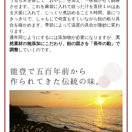
うるち米を蒸して「おやし」を加え、一晩寝かせて醗酵
させます。これを麻袋に入れて絞った汁を直径１ｍはあ
る大釜に入れて、じっくり煮詰めること５時間。釜につ
きっきりで、しゃもじで何度もすくいながら飴の粘り具
合を確かめます。季節によって温度の具合が微妙に変わ
ります。
通年同じようにするには添加物が必要になりますが、
天
然素材の無添加にこだわり、飴の固さを「長年の勘」で
調整
していくのです。