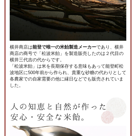
横井商店は
能登で唯一の米飴製造メーカー
であり、横井
商店の商号で「松波米飴」を製造販売したのは２代目の
横井三代吉の代からです。
「松波米飴」は米を長期保存する意味もあって能登町松
波地区に500年前から作られ、貴重な砂糖の代わりとして
各農家での自家需要の他に縁日などでも販売されていま
した。