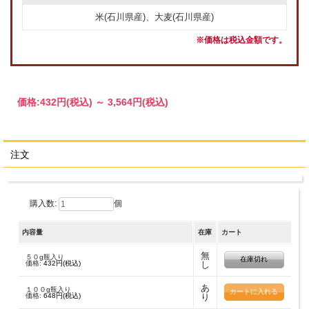
米(石川県産)、大麦(石川県産)
※価格は税込金額です。
価格:
432円
(税込)
～
3,564円
(税込)
注文
購入数:
個
内容量
在庫
カート
無
５０g瓶入り
在庫切れ
価格:
432円(税込)
し
あ
１００g瓶入り
価格:
648円(税込)
り